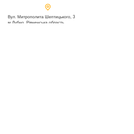
Вул. Митрополита Шептицького, 3
м.Дубно, Рівненська область,
35604
Понеділок - п’ятниця,
9:00 - 17:00
dubno_lyceum5@ukr.net
Розрахунковий рахунок для благодійних
внесків
UA 718201720314291001301063152
код доходу 250201
00
Держказначейська служба України м.Київ
МФО 820172, ЄДРПОУ
22569947
,
Отримувач - Дубенський ліцей №5