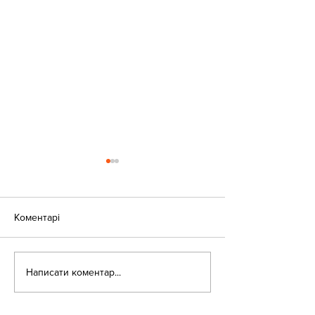
Коментарі
«Веселі закаблу
Небезпека зачепінгу
Написати коментар...