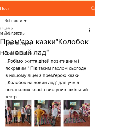
Пост
Всі пости
Ліцей 5
Всі пости
16 лист. 2022 р.
Прем'єра казки"Колобок
Новини ліцею
на новий лад"
Новини освіти
,,Робімо  життя дітей позитивним і 
яскравим!" Під таким гаслом сьогодні 
в нашому ліцеї з прем'єрою казки 
,,Колобок на новий лад" для учнів 
початкових класів виступив шкільний 
театр