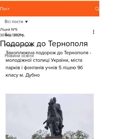
Пост
Всі пости
Ліцей №5
Всі пости
30 вер. 2021 р.
Подорож до Тернополя
Новини ліцею
Захоплююча подорож до Тернополя - 
Новини освіти
молодіжної столиці України, міста 
парків і фонтанів учнів 5 ліцею 9б 
класу м. Дубно