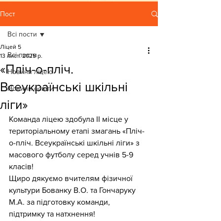
Пост
Всі пости
Ліцей 5
Всі пости
13 лист. 2025 р.
«Пліч-о-пліч.
Новини ліцею
Всеукраїнські шкільні
Новини освіти
ліги»
Команда ліцею здобула ІІ місце у 
територіальному етапі змагань «Пліч-
о-пліч. Всеукраїнські шкільні ліги» з 
масового футболу серед учнів 5-9 
класів!
Щиро дякуємо вчителям фізичної 
культури Бованку В.О. та Гончаруку 
М.А. за підготовку команди, 
підтримку та натхнення!