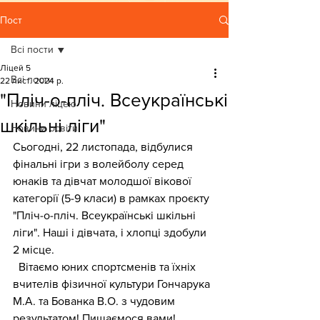
Пост
Всі пости
Ліцей 5
Всі пости
22 лист. 2024 р.
"Пліч-о-пліч. Всеукраїнські
Новини ліцею
шкільні ліги"
Новини освіти
Сьогодні, 22 листопада, відбулися 
фінальні ігри з волейболу серед 
юнаків та дівчат молодшої вікової 
категорії (5-9 класи) в рамках проєкту 
"Пліч-о-пліч. Всеукраїнські шкільні 
ліги". Наші і дівчата, і хлопці здобули 
2 місце
.
  Вітаємо юних спортсменів та їхніх 
вчителів фізичної культури Гончарука 
М.А. та Бованка В.О. з чудовим 
результатом! Пишаємося вами!