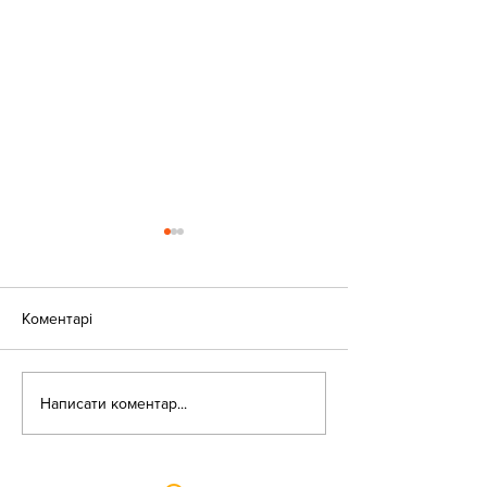
Коментарі
«Веселі закаблу
Небезпека зачепінгу
Написати коментар...