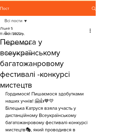
Пост
Всі пости
Ліцей 5
Всі пости
11 лист. 2022 р.
Перемога у
Новини ліцею
всеукраїнському
Новини освіти
багатожанровому
фестивалі -конкурсі
мистецтв
Гордимося! Пишаємося здобутками 
наших учнів! 🤗👍💙💛
Білецька Катруся взяла участь у 
дистанційному Всеукраїнському 
багатожанровому фестивалі-конкурсі 
мистецтв🎭, який проводився в  