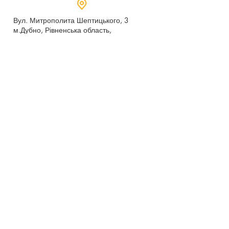
Вул. Митрополита Шептицького, 3
м.Дубно, Рівненська область,
35604
Понеділок - п’ятниця,
9:00 - 17:00
dubno_lyceum5@ukr.net
Розрахунковий рахунок для благодійних
внесків
UA 718201720314291001301063152
код доходу 250201
00
Держказначейська служба України м.Київ
МФО 820172, ЄДРПОУ
22569947
,
Отримувач - Дубенський ліцей №5