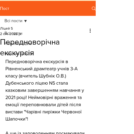
Пост
Всі пости
Ліцей 5
Всі пости
2 січ. 2022 р.
Передноворічна
Новини ліцею
екскурсія
Новини освіти
Передноворічна екскурсія в 
Рівненський драмтеатр учнів 3-А  
класу (вчитель Шубнік О.В.) 
Дубенського ліцею N5 стала 
казковим завершенням навчання у 
2021 році! Неймовірні враження та 
емоції переповнювали дітей після 
вистави "Чарівні пиріжки Червоної 
Шапочки"!
А ще із задоволенням посмакували 