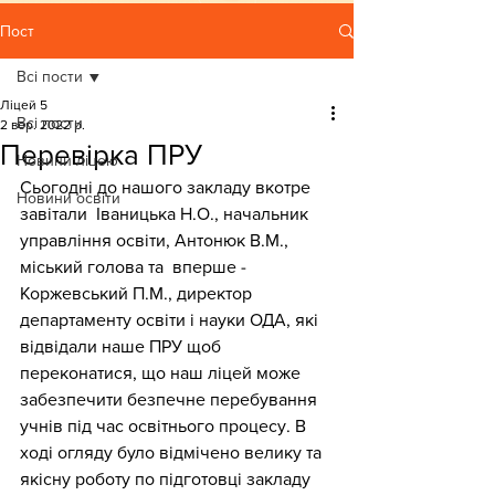
Пост
Всі пости
Ліцей 5
Всі пости
2 вер. 2022 р.
Перевірка ПРУ
Новини ліцею
Сьогодні до нашого закладу вкотре 
Новини освіти
завітали  Іваницька Н.О., начальник 
управління освіти, Антонюк В.М., 
міський голова та  вперше - 
Коржевський П.М., директор 
департаменту освіти і науки ОДА, які 
відвідали наше ПРУ щоб 
переконатися, що наш ліцей може 
забезпечити безпечне перебування 
учнів під час освітнього процесу. В 
ході огляду було відмічено велику та 
якісну роботу по підготовці закладу 