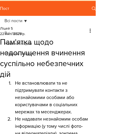
Пост
Всі пости
Ліцей 5
Всі пости
22 лип. 2025 р.
Пам'ятка щодо
Новини ліцею
недопущення вчинення
Новини освіти
суспільно небезпечних
дій
Не встановлювати та не 
підтримувати контакти з 
незнайомими особами або 
користувачами в соціальних 
мережах та месенджерах.
Не надавати незнайомим особам 
інформацію (у тому числі фото- 
чи відеоматеріали), зокрема, 