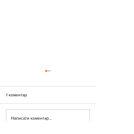
1 коментар
«Веселі закаблу
Небезпека зачепінгу
Написати коментар...