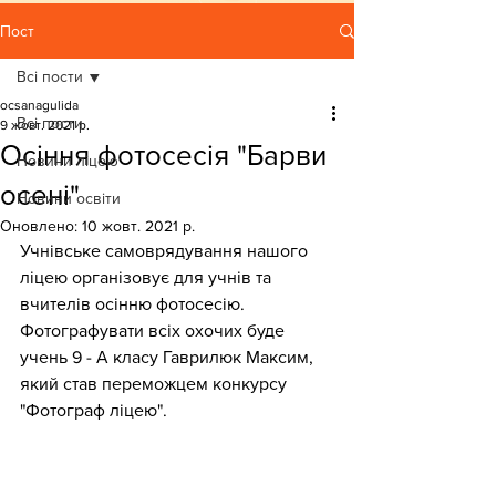
Пост
Всі пости
ocsanagulida
Всі пости
9 жовт. 2021 р.
Осіння фотосесія "Барви
Новини ліцею
осені"
Новини освіти
Оновлено:
10 жовт. 2021 р.
Учнівське самоврядування нашого 
ліцею організовує для учнів та 
вчителів осінню фотосесію. 
Фотографувати всіх охочих буде 
учень 9 - А класу Гаврилюк Максим, 
який став переможцем конкурсу 
"Фотограф ліцею".