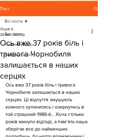
Пост
Всі пости
Ліцей 5
Всі пости
26 квіт. 2023 р.
Ось вже 37 років біль і
Новини ліцею
тривога Чорнобиля
Новини освіти
залишається в наших
серцях
Ось вже 37 років біль і тривога 
Чорнобиля залишається в наших 
серцях. Ці відчуття змушують 
кожного зупинитись і озирнутись в 
той страшний 1986-й… Хоча стільки 
років минуло відтоді, а пам’ять наша 
зберігає все до найменших 
подробиць, бо надто вражаючими і 