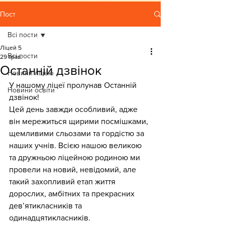
Пост
Всі пости
Ліцей 5
Всі пости
29 трав.
Останній дзвінок
Новини ліцею
У нашому ліцеї пролунав Останній 
Новини освіти
дзвінок!
Цей день завжди особливий, адже 
він мережиться щирими посмішками, 
щемливими сльозами та гордістю за 
наших учнів. Всією нашою великою 
та дружньою ліцейною родиною ми 
провели на новий, невідомий, але 
такий захопливий етап життя 
дорослих, амбітних та прекрасних 
девʼятикласників та 
одинадцятикласників.