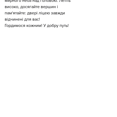
мирного неба над головою. Летіть 
високо, досягайте вершин і 
пам'ятайте: двері ліцею завжди 
відчинені для вас!
Гордимося кожним! У добру путь!