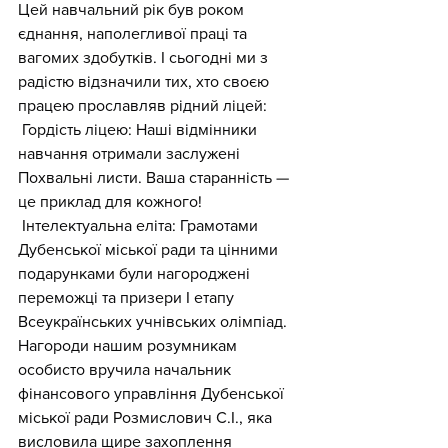
Цей навчальний рік був роком 
єднання, наполегливої праці та 
вагомих здобутків. І сьогодні ми з 
радістю відзначили тих, хто своєю 
працею прославляв рідний ліцей:
 Гордість ліцею: Наші відмінники 
навчання отримали заслужені 
Похвальні листи. Ваша старанність — 
це приклад для кожного!
 Інтелектуальна еліта: Грамотами 
Дубенської міської ради та цінними 
подарунками були нагороджені 
переможці та призери І етапу 
Всеукраїнських учнівських олімпіад. 
Нагороди нашим розумникам 
особисто вручила начальник 
фінансового управління Дубенської 
міської ради Розмислович С.І., яка 
висловила щире захоплення 