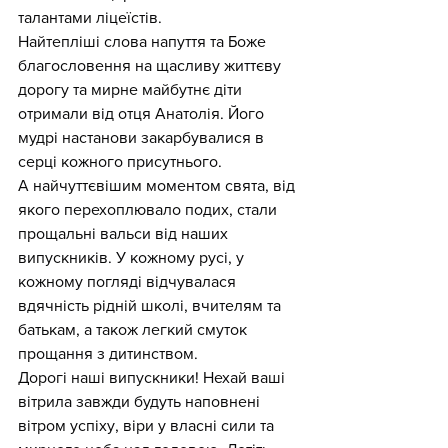
талантами ліцеїстів.
Найтепліші слова напуття та Боже 
благословення на щасливу життєву 
дорогу та мирне майбутнє діти 
отримали від отця Анатолія. Його 
мудрі настанови закарбувалися в 
серці кожного присутнього.
А найчуттєвішим моментом свята, від 
якого перехоплювало подих, стали 
прощальні вальси від наших 
випускників. У кожному русі, у 
кожному погляді відчувалася 
вдячність рідній школі, вчителям та 
батькам, а також легкий смуток 
прощання з дитинством.
Дорогі наші випускники! Нехай ваші 
вітрила завжди будуть наповнені 
вітром успіху, віри у власні сили та 