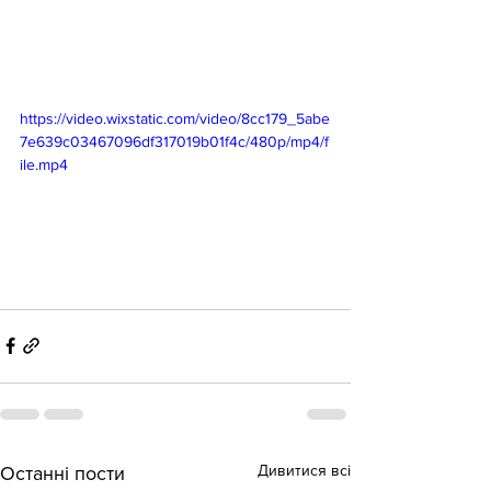
https://video.wixstatic.com/video/8cc179_5abe
7e639c03467096df317019b01f4c/480p/mp4/f
ile.mp4
Дивитися всі
Останні пости