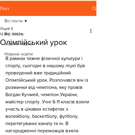
Пост
Всі пости
Ліцей 5
Всі пости
12 вер. 2022 р.
Олімпійський урок
Новини ліцею
Новини освіти
В рамках тижня фізичної культури і 
спорту, сьогодні в нашому ліцеї був 
проведений вже традиційний 
Олімпійський урок. Розпочався він із 
розминки від чемпіона, яку провів 
Богдан Кучмей, чемпіон України, 
майстер спорту. Учні 6-11 класів взяли 
участь в цікавих естафетах з 
волейболу, баскетболу, футболу, 
перетягуванні канату та ін. В 
нагородженні переможців взяла 