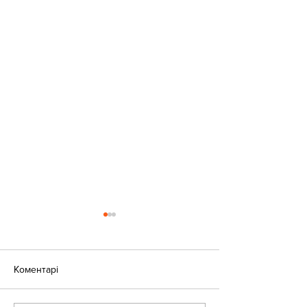
Коментарі
«Веселі закаблу