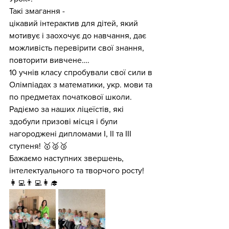
Такі змагання - 
цікавий інтерактив для дітей, який 
мотивує і заохочує до навчання, дає 
можливість перевірити свої знання, 
повторити вивчене….
10 учнів класу спробували свої сили в 
Олімпіадах з математики, укр. мови та 
по предметах початкової школи. 
Радіємо за наших ліцеїстів, які 
здобули призові місця і були 
нагороджені дипломами І, ІІ та ІІІ 
ступеня! 🥇🥈🥉
Бажаємо наступних звершень, 
інтелектуального та творчого росту! 
👩‍💻👨‍💻👩‍🎓