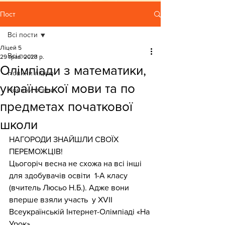
Пост
Всі пости
Ліцей 5
Всі пости
29 трав. 2023 р.
Олімпіади з математики,
Новини ліцею
української мови та по
Новини освіти
предметах початкової
школи
НАГОРОДИ ЗНАЙШЛИ СВОЇХ 
ПЕРЕМОЖЦІВ! 
Цьогоріч весна не схожа на всі інші 
для здобувачів освіти  1-А класу 
(вчитель Люсьо Н.Б.). Адже вони 
вперше взяли участь  у XVII 
Всеукраїнській Інтернет-Олімпіаді «На 
Урок». 