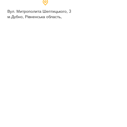
Вул. Митрополита Шептицького, 3
м.Дубно, Рівненська область,
35604
Понеділок - п’ятниця,
9:00 - 17:00
dubno_lyceum5@ukr.net
Розрахунковий рахунок для благодійних
внесків
UA 718201720314291001301063152
код доходу 250201
00
Держказначейська служба України м.Київ
МФО 820172, ЄДРПОУ
22569947
,
Отримувач - Дубенський ліцей №5