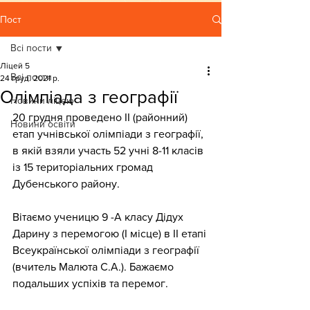
Пост
Всі пости
Ліцей 5
Всі пости
24 груд. 2021 р.
Олімпіада з географії
Новини ліцею
20 грудня проведено ІІ (районний) 
Новини освіти
етап учнівської олімпіади з географії, 
в якій взяли участь 52 учні 8-11 класів 
із 15 територіальних громад 
Дубенського району.
Вітаємо ученицю 9 -А класу Дідух 
Дарину з перемогою (І місце) в ІІ етапі 
Всеукраїнської олімпіади з географії 
(вчитель Малюта С.А.). Бажаємо 
подальших успіхів та перемог.