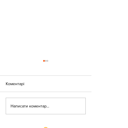
Коментарі
«Веселі закаблу
Небезпека зачепінгу
Написати коментар...