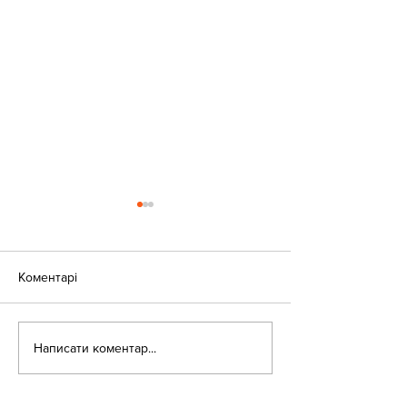
Коментарі
«Веселі закаблу
Небезпека зачепінгу
Написати коментар...