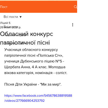
Пост
Всі пости
Ліцей 5
Всі пости
26 жовт. 2021 р.
Обласний конкурс
Новини ліцею
патріотичної пісні
Новини освіти
Учасниця обласного конкурсу 
патріотичної пісні «Поліська Січ», 
учениця Дубенського ліцею №5 - 
Щербата Анна, 4 А клас. Молодша 
вікова категорія, номінація - соліст. 
Пісня Діти України - "Ми за мир".
https://www.facebook.com/545678638819588
/videos/277666904253792