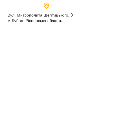
Вул. Митрополита Шептицького, 3
м.Дубно, Рівненська область,
35604
Понеділок - п’ятниця,
9:00 - 17:00
dubno_lyceum5@ukr.net
Розрахунковий рахунок для благодійних
внесків
UA 718201720314291001301063152
код доходу 250201
00
Держказначейська служба України м.Київ
МФО 820172, ЄДРПОУ
22569947
,
Отримувач - Дубенський ліцей №5