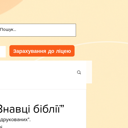
Зарахування до ліцею
навці біблії”
надрукованих".
 Генрі