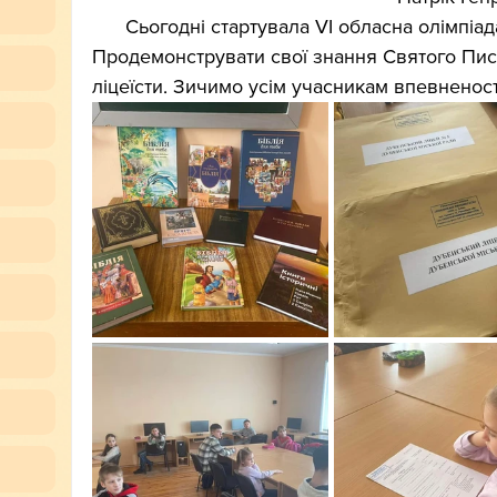
      Сьогодні стартувала VI обласна олімпіада "Знавці Біблії". 
Продемонструвати свої знання Святого Пис
ліцеїсти. Зичимо усім учасникам впевненост