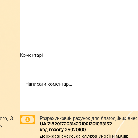
Коментарі
ВСТУП-2026
Написати коментар...
ого, 3
Розрахунковий рахунок для благодійних внес
UA 718201720314291001301063152
,
код доходу 250201
00
Держказначейська служба України м.Київ