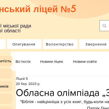
нський ліцей №5
ї міської ради
ї області
Опитування
Волонтерство
Звернення
итість
Всі пости
Новини ліцею
Новини освіти
Ліцей 5
20 бер. 2023 р.
ників
Обласна олімпіада „З
"Біблія - найцінніша з усіх книг, будь-коли 
                                                       Патрік