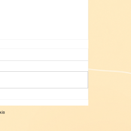
Небезпека зачепінгу
ків