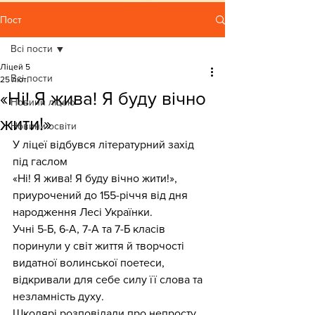
Пост
Всі пости
Ліцей 5
Всі пости
25 лют.
«Ні! Я жива! Я буду вічно
Новини ліцею
жити!»
Новини освіти
У ліцеї відбувся літературний захід 
під гаслом
«Ні! Я жива! Я буду вічно жити!»,
приурочений до 155-річчя від дня 
народження Лесі Українки.
Учні 5-Б, 6-А, 7-А та 7-Б класів 
поринули у світ життя й творчості 
видатної волинської поетеси, 
відкривали для себе силу її слова та 
незламність духу.
Школярі розповідали про непросту 