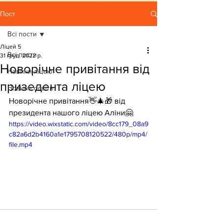
Пост
Всі пости
Ліцей 5
Всі пости
31 груд. 2022 р.
Новорічне привітання від
Новини ліцею
призедента ліцею
Новини освіти
Новорічне привітання👋🎄🎁 від 
президента нашого ліцею Аліни🤗
https://video.wixstatic.com/video/8cc179_08a9
c82a6d2b4160a1e1795708120522/480p/mp4/
file.mp4