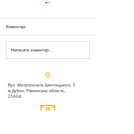
Коментарі
«Веселі закаблу
Небезпека зачепінгу
Написати коментар...
Вул. Митрополита Шептицького, 3
м.Дубно, Рівненська область,
35604
Понеділок - п’ятниця,
9:00 - 17:00