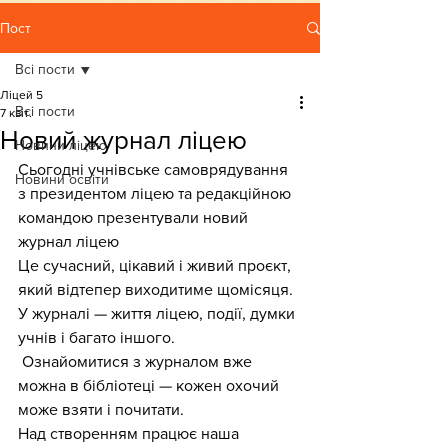
Пост
Всі пости
Ліцей 5
Всі пости
7 квіт.
Новий журнал ліцею
Новини ліцею
Сьогодні учнівське самоврядування 
Новини освіти
з президентом ліцею та редакційною 
командою презентували новий 
журнал ліцею
Це сучасний, цікавий і живий проєкт, 
який відтепер виходитиме щомісяця. 
У журналі — життя ліцею, події, думки 
учнів і багато іншого.
 Ознайомитися з журналом вже 
можна в бібліотеці — кожен охочий 
може взяти і почитати.
Над створенням працює наша 