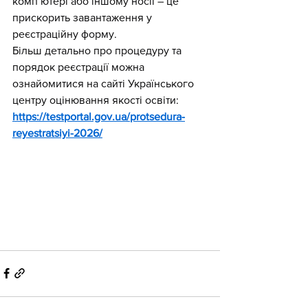
комп’ютері або іншому носії – це 
прискорить завантаження у 
реєстраційну форму.
Більш детально про процедуру та 
порядок реєстрації можна 
ознайомитися на сайті Українського 
центру оцінювання якості освіти: 
https://testportal.gov.ua/protsedura-
reyestratsiyi-2026/