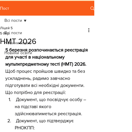
Пост
Всі пости
Ліцей 5
Всі пости
5 бер.
НМТ 2026
Новини ліцею
5 березня розпочинається реєстрація 
Новини освіти
для участі в національному 
мультипредметному тесті (НМТ) 2026.
Щоб процес пройшов швидко та без 
ускладнень, радимо завчасно 
підготувати всі необхідні документи.
Що потрібно для реєстрації:
 Документ, що посвідчує особу – 
на підставі якого 
здійснюватиметься реєстрація.
 Документ, що підтверджує 
РНОКПП: