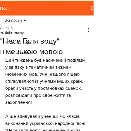
Пост
Всі пости
Ліцей 5
Всі пости
26 лист. 2021 р.
"Несе Галя воду"
Новини ліцею
німецькою мовою
Новини освіти
Цей тиждень був насичений подіями 
у зв'язку з тематичним тижнем 
іноземних мов. Учні нашого ліцею 
спілкувалися із учнями інших країн, 
брали участь у постановках сценок, 
розповідали про своє життя та 
захоплення! 
А ще здивували учениці 7-х класів 
виконання української народної пісні 
"Несе Галя воду" на німецькій мові