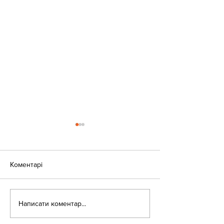
Коментарі
«Веселі закаблу
Небезпека зачепінгу
Написати коментар...