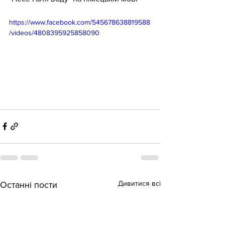
https://www.facebook.com/545678638819588
/videos/4808395925858090
Дивитися всі
Останні пости