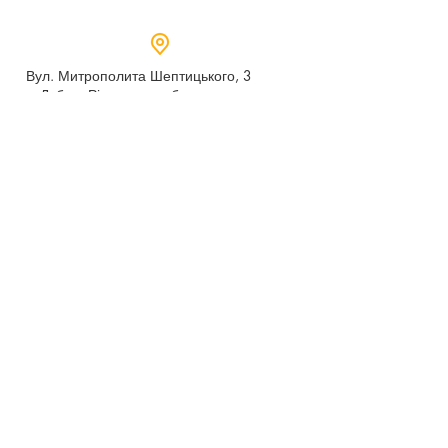
Вул. Митрополита Шептицького, 3
м.Дубно, Рівненська область,
35604
Понеділок - п’ятниця,
9:00 - 17:00
dubno_lyceum5@ukr.net
Розрахунковий рахунок для благодійних
внесків
UA 718201720314291001301063152
код доходу 250201
00
Держказначейська служба України м.Київ
МФО 820172, ЄДРПОУ
22569947
,