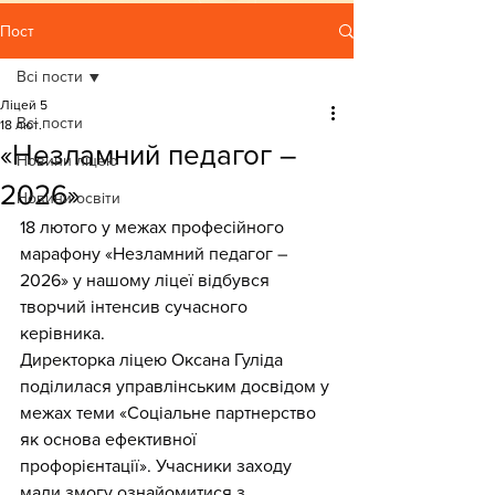
Пост
Всі пости
Ліцей 5
Всі пости
18 лют.
«Незламний педагог –
Новини ліцею
2026»
Новини освіти
18 лютого у межах професійного 
марафону «Незламний педагог – 
2026» у нашому ліцеї відбувся 
творчий інтенсив сучасного 
керівника.
Директорка ліцею Оксана Гуліда 
поділилася управлінським досвідом у 
межах теми «Соціальне партнерство 
як основа ефективної 
профорієнтації». Учасники заходу 
мали змогу ознайомитися з 