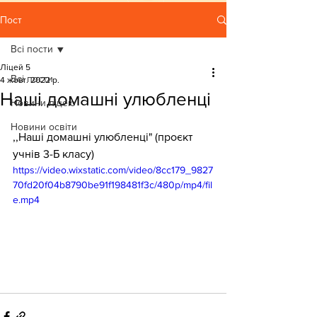
Пост
Всі пости
Ліцей 5
Всі пости
4 жовт. 2022 р.
Наші домашні улюбленці
Новини ліцею
Новини освіти
,,Наші домашні улюбленці" (проєкт 
учнів 3-Б класу)
https://video.wixstatic.com/video/8cc179_9827
70fd20f04b8790be91f198481f3c/480p/mp4/fil
e.mp4