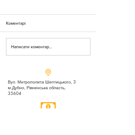
Коментарі
«Веселі закаблу
Небезпека зачепінгу
Написати коментар...
Вул. Митрополита Шептицького, 3
м.Дубно, Рівненська область,
35604
Понеділок - п’ятниця,
9:00 - 17:00
dubno_lyceum5@ukr.net