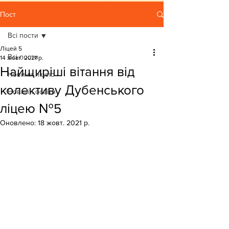
Пост
Всі пости
Ліцей 5
Всі пости
14 жовт. 2021 р.
Найщиріші вітання від
Новини ліцею
колективу Дубенського
Новини освіти
ліцею №5
Оновлено:
18 жовт. 2021 р.