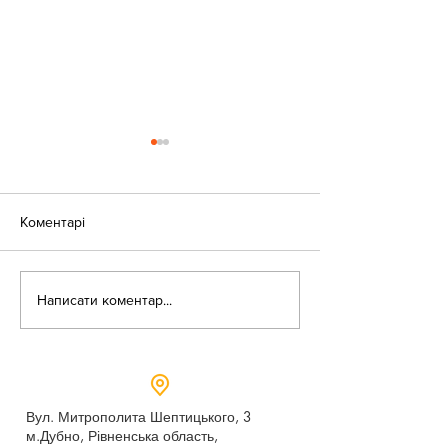
Коментарі
Оголошення!
Написати коментар...
День доброти в
бібліотеці
Вул. Митрополита Шептицького, 3
м.Дубно, Рівненська область,