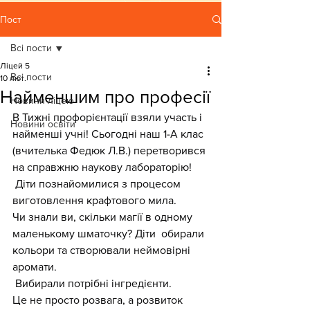
Пост
Всі пости
Ліцей 5
Всі пости
10 лют.
Найменшим про професії
Новини ліцею
В Тижні профорієнтації взяли участь і 
Новини освіти
найменші учні! Сьогодні наш 1-А клас 
(вчителька Федюк Л.В.) перетворився 
на справжню наукову лабораторію! 
 Діти познайомилися з процесом 
виготовлення крафтового мила.
Чи знали ви, скільки магії в одному 
маленькому шматочку? Діти  обирали 
кольори та створювали неймовірні 
аромати.
 Вибирали потрібні інгредієнти.
Це не просто розвага, а розвиток 