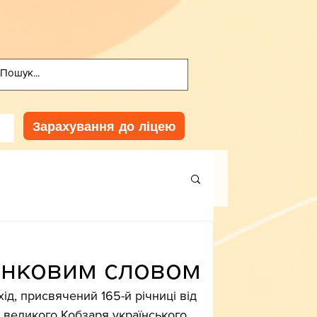
Зарахування до ліцею
нковим словом
д, присвячений 165-й річниці від 
 великого Кобзаря українського 