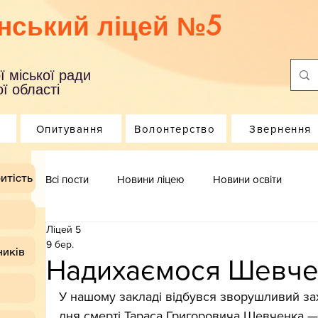
нський ліцей №5
ї міської ради
ї області
Опитування
Волонтерство
Звернення
итість
Всі пости
Новини ліцею
Новини освіти
Ліцей 5
9 бер.
ників
Надихаємося Шевче
У нашому закладі відбувся зворушливий захі
дня смерті Тараса Григоровича Шевченка —