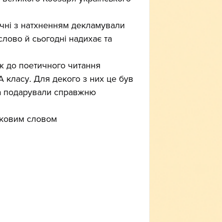
учні з натхненням декламували 
слово й сьогодні надихає та 
кож до поетичного читання 
 класу. Для декого з них це був 
та подарували справжню 
нковим словом