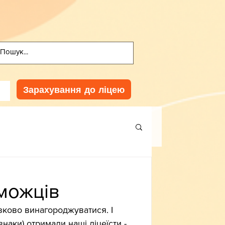
Зарахування до ліцею
можців
зково винагороджуватися. І 
знаки) отримали наші ліцеїсти - 