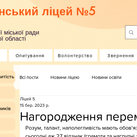
нський ліцей №5
ї міської ради
ї області
Опитування
Волонтерство
Звернення
итість
Всі пости
Новини ліцею
Новини освіти
Ліцей 5
15 бер. 2023 р.
ників
Нагородження пере
Розум, талант, наполегливість мають обов'я
сьогодні аж 27 відзнак (грамоти та нагрудні 