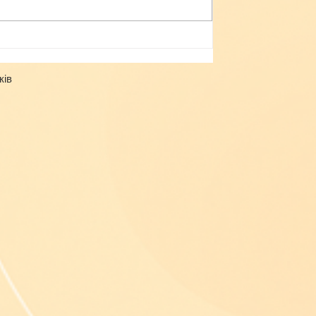
Небезпека зачепінгу
ків