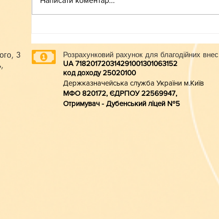
Написати коментар...
ого, 3
Розрахунковий рахунок для благодійних внес
UA 718201720314291001301063152
,
код доходу 250201
00
Держказначейська служба України м.Київ
МФО 820172, ЄДРПОУ 22569947,
Отримувач - Дубенський ліцей №5