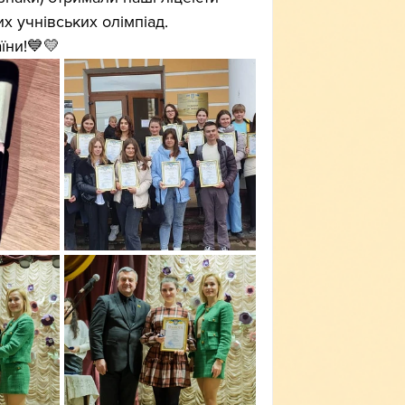
х учнівських олімпіад. 
їни!💙💛