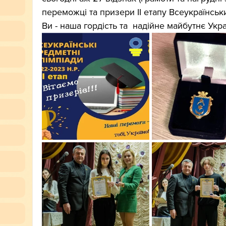
переможці та призери ІІ етапу Всеукраїнськи
Ви - наша гордість та  надійне майбутнє Укра