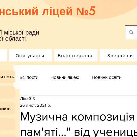
нський ліцей №5
ї міської ради
ї області
Опитування
Волонтерство
Звернення
итість
Всі пости
Новини ліцею
Новини освіти
Ліцей 5
26 лист. 2021 р.
ників
Музична композиція 
пам'яті..." від учен