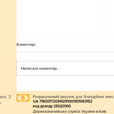
Коментарі
ВСТУП-2026
Написати коментар...
ого, 3
Розрахунковий рахунок для благодійних внес
UA 718201720314291001301063152
,
код доходу 250201
00
Держказначейська служба України м.Київ