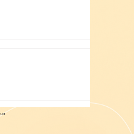
Небезпека зачепінгу
ків