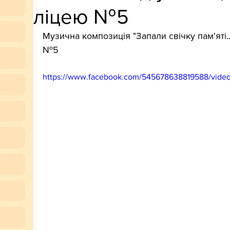
ліцею №5
Музична композиція "Запали свічку пам'яті.
№5
https://www.facebook.com/545678638819588/vide