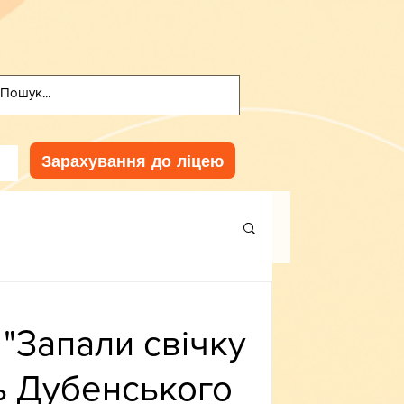
Зарахування до ліцею
"Запали свічку
иць Дубенського