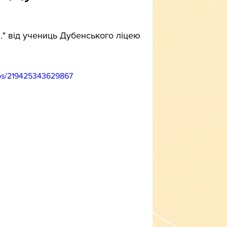
.." від учениць Дубенського ліцею 
os/219425343629867