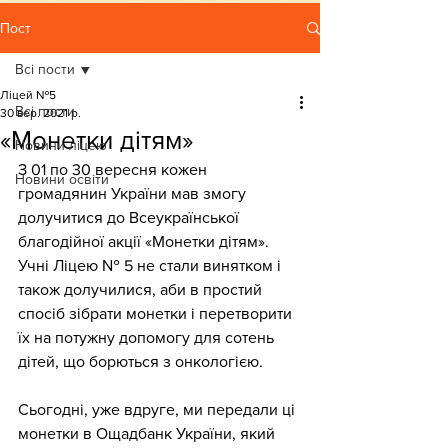
Пост
Всі пости
Ліцей №5
Всі пости
30 вер. 2021 р.
«Монетки дітям»
Новини ліцею
З 01 по 30 вересня кожен 
Новини освіти
громадянин України мав змогу 
долучитися до Всеукраїнської 
благодійної акції «Монетки дітям».
Учні Ліцею № 5 не стали винятком і 
також долучилися, аби в простий 
спосіб зібрати монетки і перетворити 
їх на потужну допомогу для сотень 
дітей, що борються з онкологією. 
Сьогодні, уже вдруге, ми передали ці 
монетки в Ощадбанк України, який 