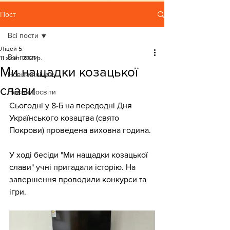
Пост
Всі пости
Ліцей 5
Всі пости
11 жовт. 2021 р.
Ми нащадки козацької
Новини ліцею
слави
Новини освіти
Сьогодні у 8-Б на передодні Дня 
Українського козацтва (свято 
Покрови) проведена виховна година. 
У ході бесіди "Ми нащадки козацької 
слави" учні пригадали історію. На 
завершення проводили конкурси та 
ігри.