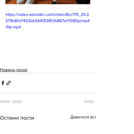
https://video.wixstatic.com/video/8cc179_2fc3
379b81d7452bb544153813b867ef/1080p/mp4
/file.mp4
Новини ліцею
Дивитися всі
Останні пости