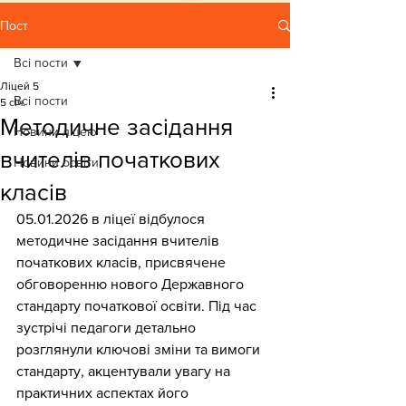
Пост
Всі пости
Ліцей 5
Всі пости
5 січ.
Методичне засідання
Новини ліцею
вчителів початкових
Новини освіти
класів
05.01.2026 в ліцеї відбулося 
методичне засідання вчителів 
початкових класів, присвячене 
обговоренню нового Державного 
стандарту початкової освіти. Під час 
зустрічі педагоги детально 
розглянули ключові зміни та вимоги 
стандарту, акцентували увагу на 
практичних аспектах його 