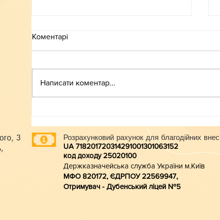
Коментарі
ВСТУП-2026
Написати коментар...
ого, 3
Розрахунковий рахунок для благодійних внес
UA 718201720314291001301063152
,
код доходу 250201
00
Держказначейська служба України м.Київ
МФО 820172, ЄДРПОУ 22569947,
Отримувач - Дубенський ліцей №5