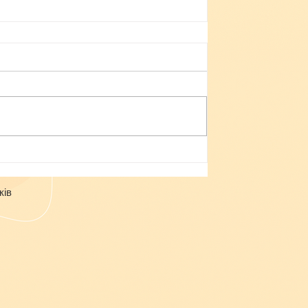
Небезпека зачепінгу
ків