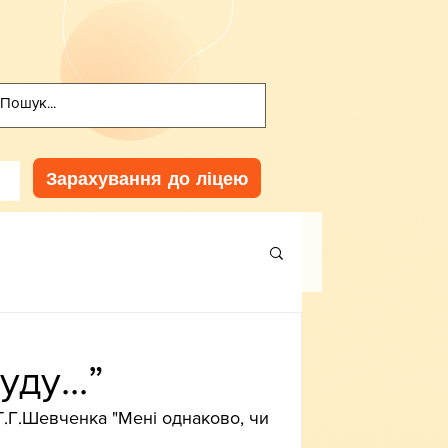
Зарахування до ліцею
ду...”
Т.Г.Шевченка "Мені однаково, чи 