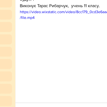
Виконує Тарас Рибарчук,  учень 11 класу.
https://video.wixstatic.com/video/8cc179_0cd3e
/file.mp4