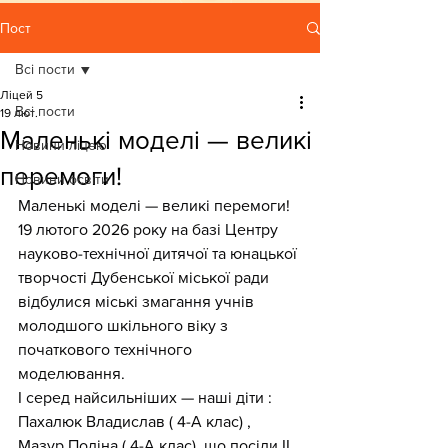
Пост
Всі пости
Ліцей 5
Всі пости
19 лют.
Маленькі моделі — великі
Новини ліцею
перемоги!
Новини освіти
Маленькі моделі — великі перемоги!
19 лютого 2026 року на базі Центру 
науково-технічної дитячої та юнацької 
творчості Дубенської міської ради 
відбулися міські змагання учнів 
молодшого шкільного віку з 
початкового технічного 
моделювання.
І серед найсильніших — наші діти : 
Пахалюк Владислав ( 4-А клас) , 
Мазур Поліна ( 4-А клас), що посіли ІІ 