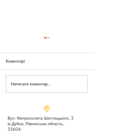
Коментарі
«Веселі закаблу
Небезпека зачепінгу
Написати коментар...
Вул. Митрополита Шептицького, 3
м.Дубно, Рівненська область,
35604