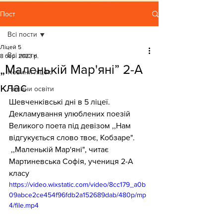
Пост
Всі пости
Ліцей 5
Всі пости
8 бер. 2023 р.
„Маленькій Мар'яні” 2-А
Новини ліцею
клас
Новини освіти
Шевченківські дні в 5 ліцеї. 
Декламування улюблених поезій 
Великого поета під девізом ,,Нам 
відгукується слово твоє, Кобзаре".
 ,,Маленькій Мар'яні", читає 
Мартиневська Софія, учениця 2-А 
класу
https://video.wixstatic.com/video/8cc179_a0b
09abce2ce454f96fdb2a152689dab/480p/mp
4/file.mp4