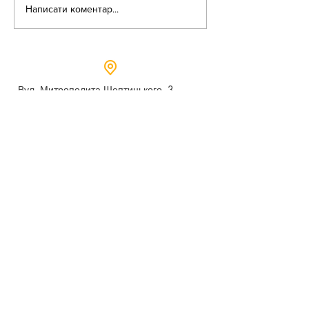
Написати коментар...
Вул. Митрополита Шептицького, 3
м.Дубно, Рівненська область,
35604
Понеділок - п’ятниця,
9:00 - 17:00
dubno_lyceum5@ukr.net
Розрахунковий рахунок для благодійних
внесків
UA 718201720314291001301063152
код доходу 250201
00