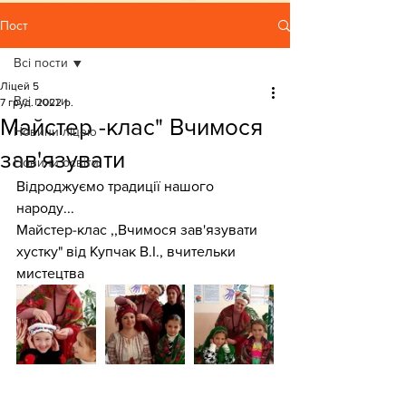
Пост
Всі пости
Ліцей 5
Всі пости
7 груд. 2022 р.
Майстер -клас" Вчимося
Новини ліцею
зав'язувати
Новини освіти
Відроджуємо традиції нашого 
народу...
Майстер-клас ,,Вчимося зав'язувати  
хустку" від Купчак В.І., вчительки 
мистецтва