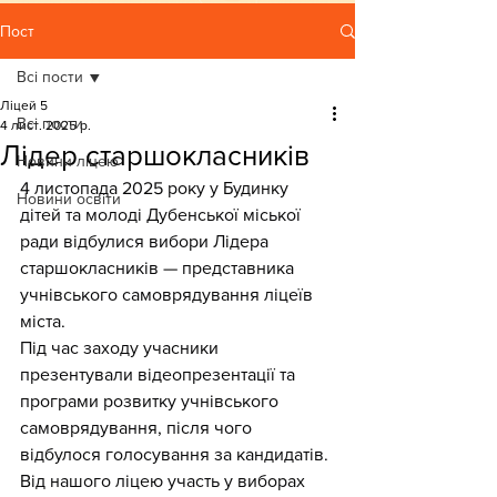
Пост
Всі пости
Ліцей 5
Всі пости
4 лист. 2025 р.
Лідер старшокласників
Новини ліцею
4 листопада 2025 року у Будинку 
Новини освіти
дітей та молоді Дубенської міської 
ради відбулися вибори Лідера 
старшокласників — представника 
учнівського самоврядування ліцеїв 
міста.
Під час заходу учасники 
презентували відеопрезентації та 
програми розвитку учнівського 
самоврядування, після чого 
відбулося голосування за кандидатів.
Від нашого ліцею участь у виборах 