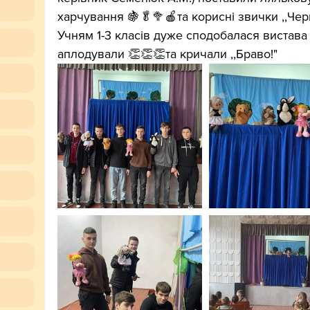
харчування 🍇🥬🥦🍎та корисні звички ,,Чер
Учням 1-3 класів дуже сподобалася вистава т
аплодували 👏👏👏та кричали ,,Браво!"