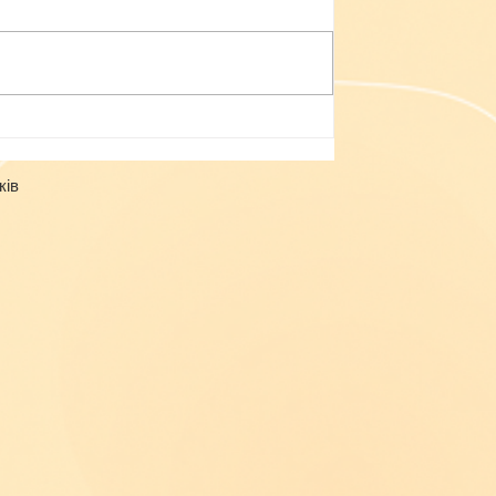
Небезпека зачепінгу
ків