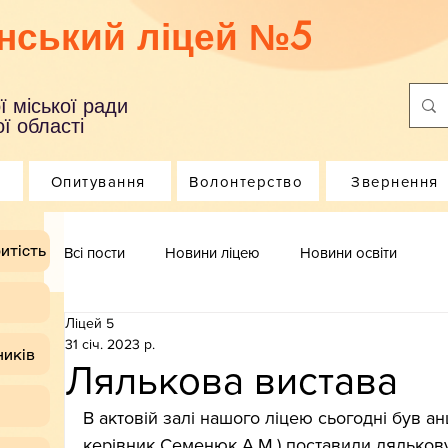
нський ліцей №5
ї міської ради
ї області
Опитування
Волонтерство
Звернення
итість
Всі пости
Новини ліцею
Новини освіти
Ліцей 5
31 січ. 2023 р.
ників
Лялькова вистава
В актовій залі нашого ліцею сьогодні був анш
керівник Семенюк А.М.) поставили ляльков