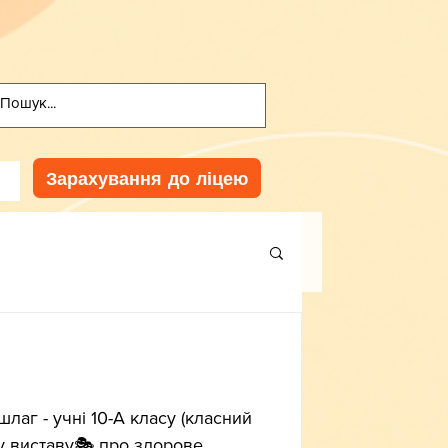
Зарахування до ліцею
лаг - учні 10-А класу (класний 
у виставу🎭 про здорове 