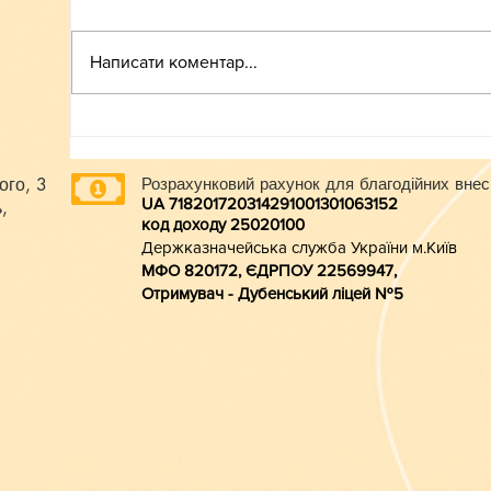
ВСТУП-2026
Написати коментар...
ого, 3
Розрахунковий рахунок для благодійних внес
UA 718201720314291001301063152
,
код доходу 250201
00
Держказначейська служба України м.Київ
МФО 820172, ЄДРПОУ 22569947,
Отримувач - Дубенський ліцей №5