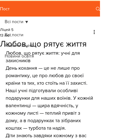
Пост
Всі пости
Ліцей 5
Всі пости
13 лют.
Любов, що рятує життя
Новини ліцею
Любов, що рятує життя: учні для 
Новини освіти
захисників
День кохання — це не лише про 
романтику, це про любов до своєї 
країни та тих, хто стоїть на її захисті.
Наші учні підготували особливі 
подарунки для наших воїнів. У кожній 
валентинці — щира вдячність, у 
кожному листі — теплий привіт з 
дому, а в подарунках та зібраних 
коштах — турбота та надія.
Діти знають завдяки кожному з вас 