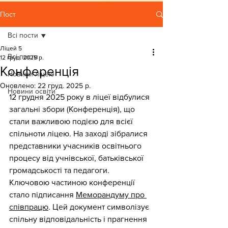
Пост
Всі пости
Ліцей 5
Всі пости
12 груд. 2025 р.
Конференція
Новини ліцею
Оновлено:
22 груд. 2025 р.
Новини освіти
12 грудня 2025 року в ліцеї відбулися 
загальні збори (Конференція), що 
стали важливою подією для всієї 
спільноти ліцею. На заході зібралися 
представники учасників освітнього 
процесу від учнівської, батьківської 
громадськості та педагоги.
Ключовою частиною конференції 
стало підписання 
Меморандуму про 
співпрацю
. Цей документ символізує 
спільну відповідальність і прагнення 