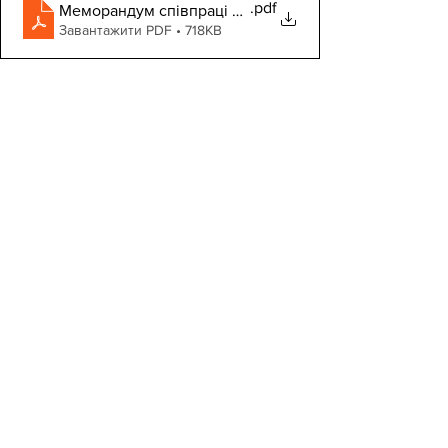
.pdf
Меморандум співпраці Дубенський ліцей 5
Завантажити PDF • 718KB