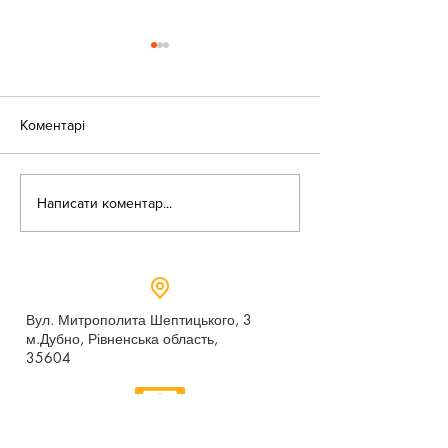
Коментарі
«Веселі закаблу
Небезпека зачепінгу
Написати коментар...
Вул. Митрополита Шептицького, 3
м.Дубно, Рівненська область,
35604
Понеділок - п’ятниця,