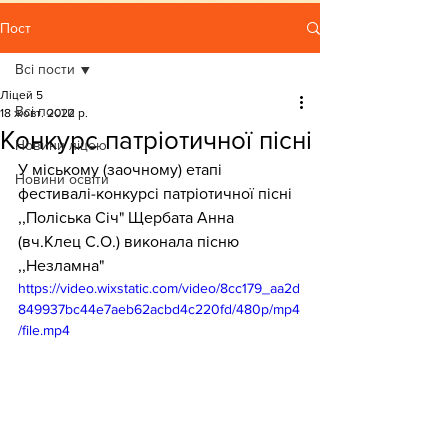
Пост
Всі пости
Ліцей 5
Всі пости
18 жовт. 2022 р.
Конкурс патріотичної пісні
Новини ліцею
У міському (заочному) етапі 
Новини освіти
фестивалі-конкурсі патріотичної пісні 
,,Поліська Січ" Щербата Анна 
(вч.Клец С.О.) виконала пісню 
,,Незламна"
https://video.wixstatic.com/video/8cc179_aa2d
849937bc44e7aeb62acbd4c220fd/480p/mp4
/file.mp4