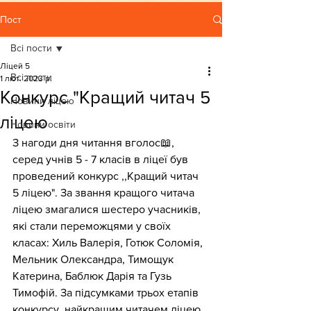
Пост
Всі пости
Ліцей 5
Всі пости
1 лют. 2023 р.
Конкурс "Кращий читач 5
Новини ліцею
ліцею
Новини освіти
З нагоди дня читання вголос📖, 
серед учнів 5 - 7 класів в ліцеї був 
проведений конкурс ,,Кращий читач 
5 ліцею". За звання кращого читача 
ліцею змагалися шестеро учасників, 
які стали переможцями у своїх 
класах: Хиль Валерія, Готюк Соломія, 
Мельник Олександра, Тимощук 
Катерина, Баблюк Дарія та Гузь 
Тимофій. За підсумками трьох етапів 
конкурсу, найкращим читачем ліцею 