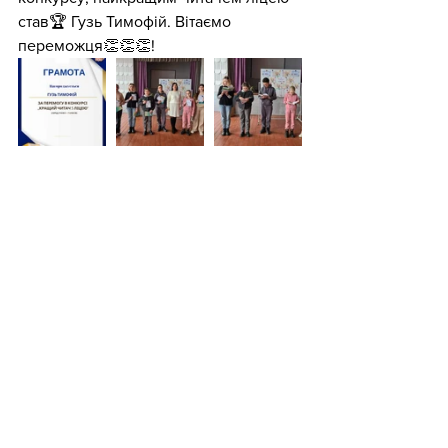
став🏆 Гузь Тимофій. Вітаємо 
переможця👏👏👏!