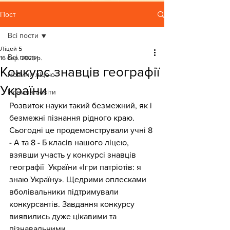
Пост
Всі пости
Ліцей 5
Всі пости
16 бер. 2023 р.
Конкурс знавців географії
Новини ліцею
України
Новини освіти
Розвиток науки такий безмежний, як і 
безмежні пізнання рідного краю. 
Сьогодні це продемонстрували учні 8 
- А та 8 - Б класів нашого ліцею, 
взявши участь у конкурсі знавців 
географії  України «Ігри патріотів: я 
знаю Україну». Щедрими оплесками 
вболівальники підтримували 
конкурсантів. Завдання конкурсу 
виявились дуже цікавими та 
пізнавальними.