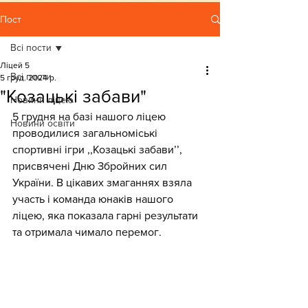
Пост
Всі пости
Ліцей 5
Всі пости
5 груд. 2024 р.
"Козацькі забави"
Новини ліцею
5 грудня на базі нашого ліцею 
Новини освіти
проводилися загальноміські 
спортивні ігри ,,Козацькі забавиʼʼ, 
присвячені Дню Збройних сил 
України. В цікавих змаганнях взяла 
участь і команда юнаків нашого 
ліцею, яка показала гарні результати 
та отримала чимало перемог.