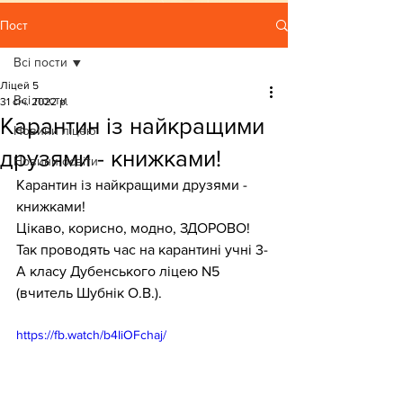
Пост
Всі пости
Ліцей 5
Всі пости
31 січ. 2022 р.
Карантин із найкращими
Новини ліцею
друзями - книжками!
Новини освіти
Карантин із найкращими друзями - 
книжками!
Цікаво, корисно, модно, ЗДОРОВО!
Так проводять час на карантині учні 3-
А класу Дубенського ліцею N5 
(вчитель Шубнік О.В.).
https://fb.watch/b4IiOFchaj/