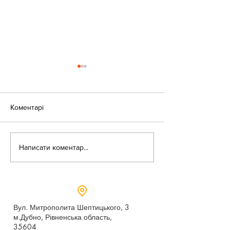
Коментарі
«Веселі закаблу
Небезпека зачепінгу
Написати коментар...
Вул. Митрополита Шептицького, 3
м.Дубно, Рівненська область,
35604