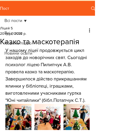
Пост
Всі пости
Ліцей 5
Всі пости
20 груд. 2022 р.
Казко та маскотерапія
Новини ліцею
У нашому ліцеї продовжується цикл 
Новини освіти
заходів до новорічних свят. Сьогодні 
психолог ліцею Пилипчук А.В. 
провела казко та маскотерапію. 
Завершилося дійство прикрашанням 
ялинки у бібліотеці, іграшками, 
виготовленими учасниками гуртка 
"Юні читайлики" (бібл.Потапчук С.Т.).