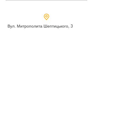
Вул. Митрополита Шептицького, 3
м.Дубно, Рівненська область,
35604
Понеділок - п’ятниця,
9:00 - 17:00
dubno_lyceum5@ukr.net
Розрахунковий рахунок для благодійних
внесків
UA 718201720314291001301063152
код доходу 250201
00
Держказначейська служба України м.Київ
МФО 820172, ЄДРПОУ
22569947
,