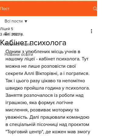
Пост
Всі пости
Ліцей 5
Всі пости
3 лют. 2023 р.
Кабінет психолога
Новини ліцею
Одним з улюблених місць учнів в 
Новини освіти
нашому ліцеї - кабінет психолога. Тут 
можна не лише розповісти свої 
секрети Аллі Вікторівні, а і погратися. 
Так і цього разу цікаво та непомітно 
швидко пройшла година у психолога. 
Заняття розпочалося із роботи над 
іграшкою, яка формує логічне 
мислення, розвиває моторику та 
уважність. Далі працювали командою 
в спеціальній пісочниці над проєктом 
"Торговий центр", де кожен мав змогу 