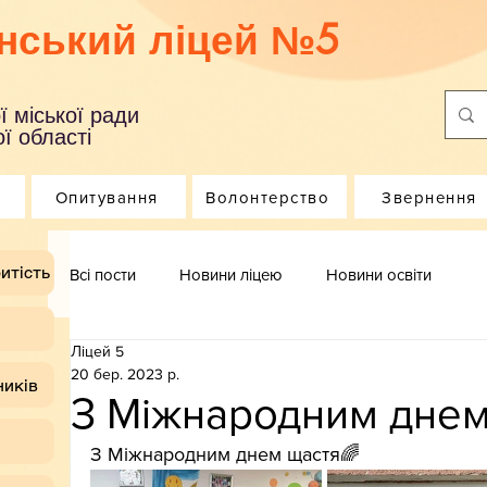
нський ліцей №5
ї міської ради
ї області
Опитування
Волонтерство
Звернення
итість
Всі пости
Новини ліцею
Новини освіти
Ліцей 5
20 бер. 2023 р.
ників
З Міжнародним днем
З Міжнародним днем щастя🌈