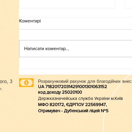
Коментарі
ВСТУП-2026
Написати коментар...
ого, 3
Розрахунковий рахунок для благодійних внес
UA 718201720314291001301063152
,
код доходу 250201
00
Держказначейська служба України м.Київ
МФО 820172, ЄДРПОУ 22569947,
Отримувач - Дубенський ліцей №5