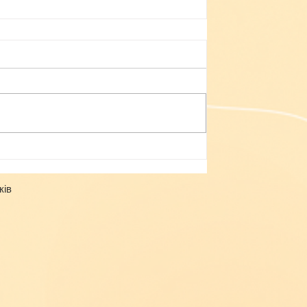
Небезпека зачепінгу
ків