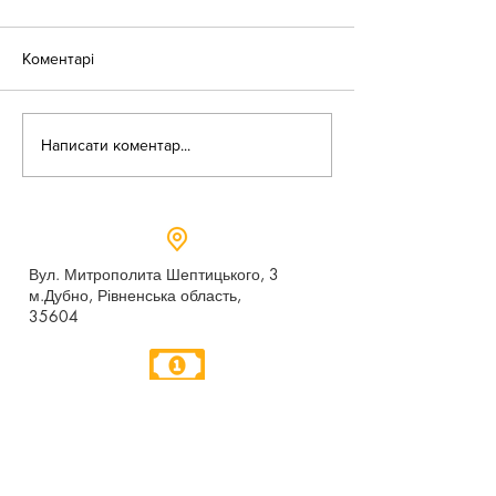
Коментарі
«Веселі закаблу
Небезпека зачепінгу
Написати коментар...
Вул. Митрополита Шептицького, 3
м.Дубно, Рівненська область,
35604
Понеділок - п’ятниця,
9:00 - 17:00
dubno_lyceum5@ukr.net