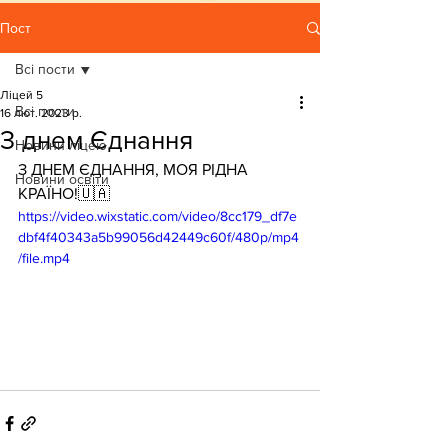
Пост
Всі пости
Ліцей 5
Всі пости
16 лют. 2023 р.
З днем Єднання
Новини ліцею
З ДНЕМ ЄДНАННЯ, МОЯ РІДНА 
Новини освіти
КРАЇНО!🇺🇦
https://video.wixstatic.com/video/8cc179_df7e
dbf4f40343a5b99056d42449c60f/480p/mp4
/file.mp4