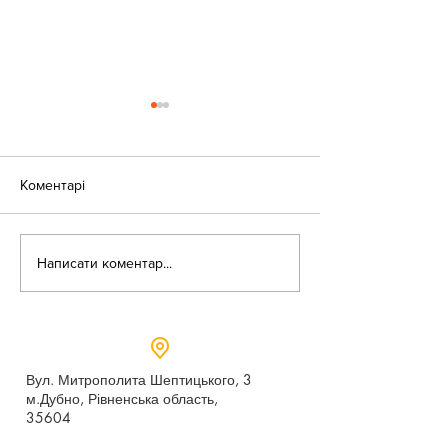
Коментарі
«Веселі закаблу
Небезпека зачепінгу
Написати коментар...
Вул. Митрополита Шептицького, 3
м.Дубно, Рівненська область,
35604