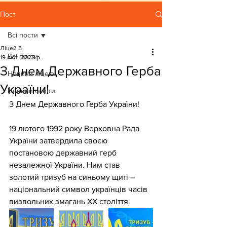
Пост
Всі пости
Ліцей 5
Всі пости
19 лют. 2023 р.
З Днем Державного Герба
Новини ліцею
України!
Новини освіти
З Днем Державного Герба України!
19 лютого 1992 року Верховна Рада 
України затвердила своєю 
постановою державний герб 
незалежної України. Ним став 
золотий тризуб на синьому щиті – 
національний символ українців часів 
визвольних змагань XX століття.