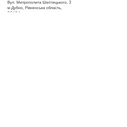
Вул. Митрополита Шептицького, 3
м.Дубно, Рівненська область,
35604
Понеділок - п’ятниця,
9:00 - 17:00
dubno_lyceum5@ukr.net
Розрахунковий рахунок для благодійних
внесків
UA 718201720314291001301063152
код доходу 250201
00
Держказначейська служба України м.Київ
МФО 820172, ЄДРПОУ
22569947
,
Отримувач - Дубенський ліцей №5