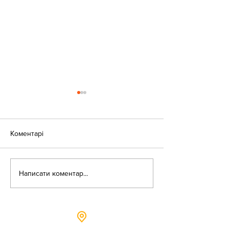
Коментарі
«Веселі закаблу
Небезпека зачепінгу
Написати коментар...