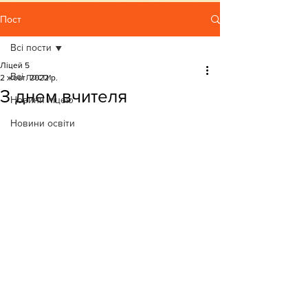
Пост
Всі пости
Ліцей 5
Всі пости
2 жовт. 2022 р.
З днем вчителя
Новини ліцею
Новини освіти